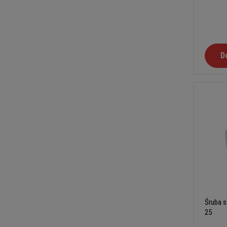
D
Śruba s
25