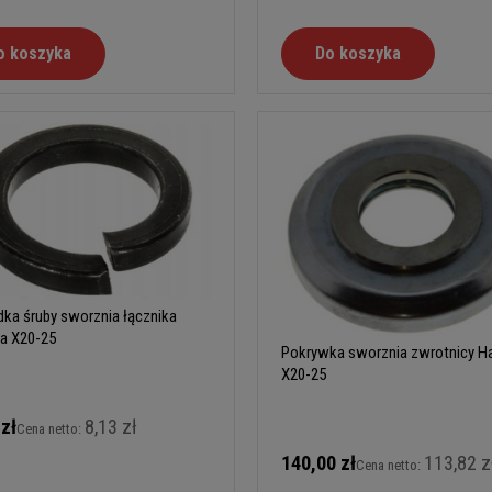
o koszyka
Do koszyka
ka śruby sworznia łącznika
a X20-25
Pokrywka sworznia zwrotnicy H
X20-25
 zł
8,13 zł
Cena netto:
140,00 zł
113,82 z
Cena netto: