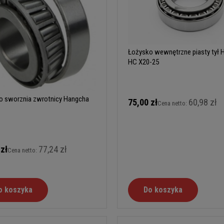
Łożysko wewnętrzne piasty tył 
HC X20-25
o sworznia zwrotnicy Hangcha
75,00 zł
60,98 zł
Cena netto:
 zł
77,24 zł
Cena netto:
o koszyka
Do koszyka