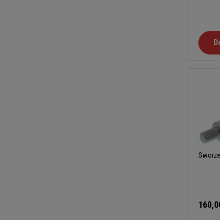
D
Sworze
160,0