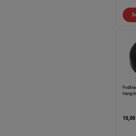
D
Podkład
Hangch
10,00