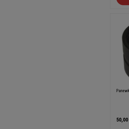
Panewk
50,00