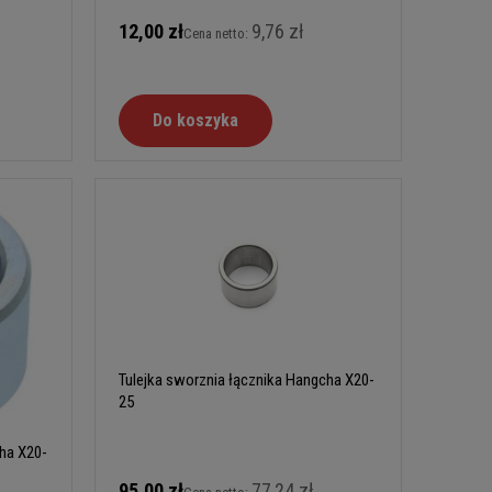
12,00 zł
9,76 zł
Cena netto:
Do koszyka
Tulejka sworznia łącznika Hangcha X20-
25
ha X20-
95,00 zł
77,24 zł