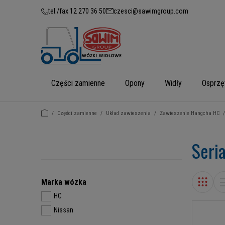
tel./fax 12 270 36 50
czesci@sawimgroup.com
Części zamienne
Opony
Widły
Osprzę
/
Części zamienne
/
Układ zawieszenia
/
Zawieszenie Hangcha HC
/
Seri
Marka wózka
HC
Nissan