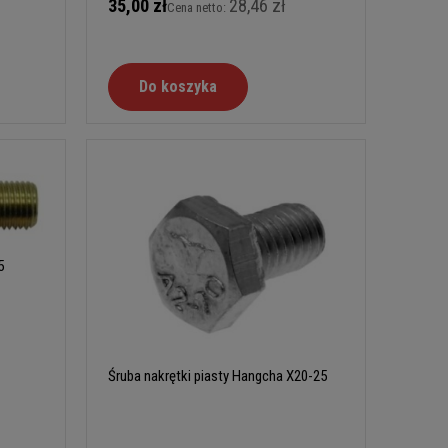
35,00 zł
28,46 zł
Cena netto:
Do koszyka
5
Śruba nakrętki piasty Hangcha X20-25