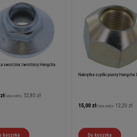
ka sworznia zwrotnicy Hangcha
Nakrętka szpilki piasty Hangcha
 zł
52,85 zł
Cena netto:
15,00 zł
12,20 zł
Cena netto:
o koszyka
Do koszyka