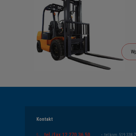
Kontakt
tel./fax 12 270 36 50
tel.kom. 519 338 