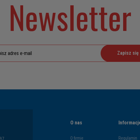
Newsletter
Zapisz się
O nas
Informacj
O firmie
Regulamin
797