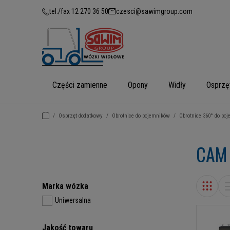
tel./fax 12 270 36 50
czesci@sawimgroup.com
Części zamienne
Opony
Widły
Osprzę
/
Osprzęt dodatkowy
/
Obrotnice do pojemników
/
Obrotnice 360° do po
CAM
Marka wózka
Uniwersalna
Jakość towaru