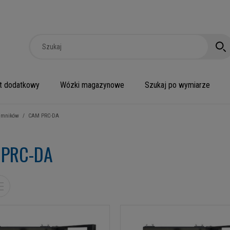
t dodatkowy
Wózki magazynowe
Szukaj po wymiarze
jemników
/
CAM PRC-DA
 PRC-DA