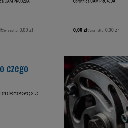
ica CAM PRC32DA
Obrotnica CAM PRC40DA
ł
0,00 zł
0,00 zł
0,00 zł
Cena netto:
Cena netto:
go czego
larza kontaktowego lub