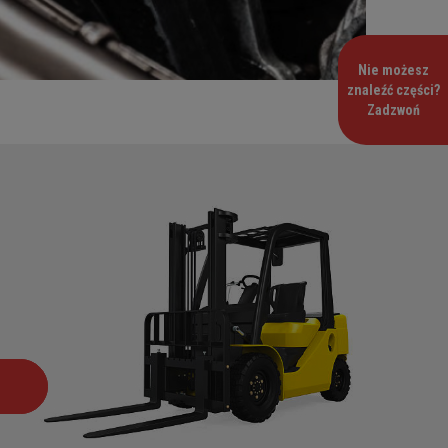
Nie możesz
znaleźć części?
Zadzwoń