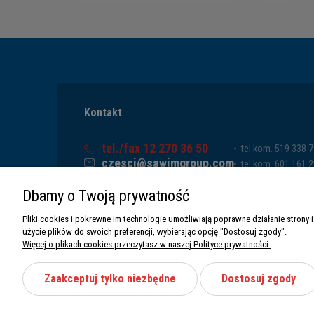
Kontakt
tel./fax 12 270 36 50
tel.kom. 519 338 
czesci@sawimgroup.com
tel.kom. 601 161 
ul. Krakowska 332,
tel.kom. 519 338 
Dbamy o Twoją prywatność
32-080 Zabierzów
tel.kom. 661 011 
Sawim Group Mariusz Zdyb sp. k.
Pliki cookies i pokrewne im technologie umożliwiają poprawne działanie stron
NIP: 5130284470
użycie plików do swoich preferencji, wybierając opcję "Dostosuj zgody".
REGON: 5246591010
Więcej o plikach cookies przeczytasz w naszej Polityce prywatności.
Zaakceptuj tylko niezbędne
Dostosuj zgody