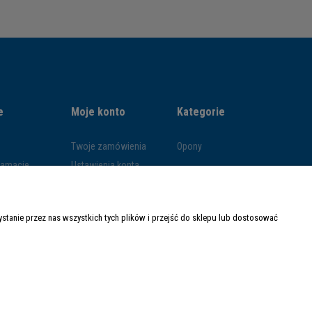
e
Moje konto
Kategorie
Twoje zamówienia
Opony
klamacje
Ustawienia konta
ywatności
Przechowalnia
ości
tanie przez nas wszystkich tych plików i przejść do sklepu lub dostosować
ty dostawy