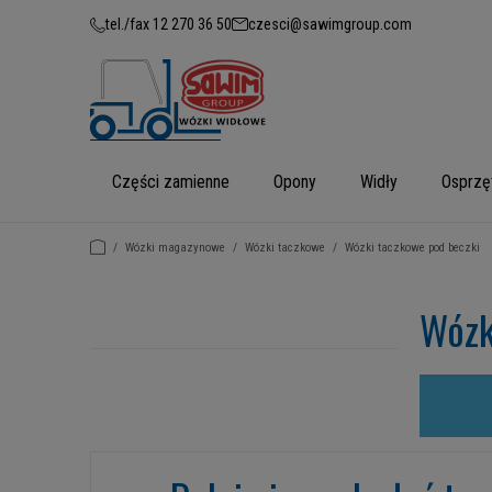
tel./fax 12 270 36 50
czesci@sawimgroup.com
Części zamienne
Opony
Widły
Osprzę
/
Wózki magazynowe
/
Wózki taczkowe
/
Wózki taczkowe pod beczki
Wózk