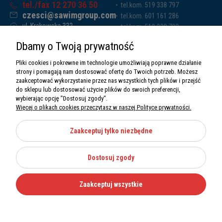
tel./fax 12 270 36 50
tel.kom. 519 338 797
czesci@sawimgroup.com
tel.kom. 601 161 286
ul. Krakowska 332,
tel.kom. 519 338 793
32-080 Zabierzów
tel.kom. 661 011 669
Dbamy o Twoją prywatność
Sawim Group Mariusz Zdyb sp. k.
NIP: 5130284470
Pliki cookies i pokrewne im technologie umożliwiają poprawne działanie
REGON: 5246591010
strony i pomagają nam dostosować ofertę do Twoich potrzeb. Możesz
zaakceptować wykorzystanie przez nas wszystkich tych plików i przejść
do sklepu lub dostosować użycie plików do swoich preferencji,
wybierając opcję "Dostosuj zgody".
Więcej o plikach cookies przeczytasz w naszej Polityce prywatności.
O nas
Informacje
Zaakceptuj tylko niezbędne
Moje konto
Dostosuj zgody
Kategorie
Zaakceptuj wszystkie
Wszystkie prawa zastrzeżone Sawimbis 2026
Made with
by
Mamezi.pl