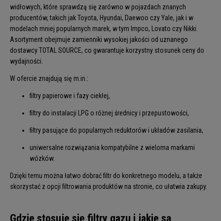
widłowych, które sprawdzą się zarówno w pojazdach znanych
producentów, takich jak Toyota, Hyundai, Daewoo czy Yale, jak i w
modelach mniej popularnych marek, w tym Impco, Lovato czy Nikki.
Asortyment obejmuje zamienniki wysokiej jakości od uznanego
dostawcy TOTAL SOURCE, co gwarantuje korzystny stosunek ceny do
wydajności.
W ofercie znajdują się m.in.:
filtry papierowe i fazy ciekłej,
filtry do instalacji LPG o różnej średnicy i przepustowości,
filtry pasujące do popularnych reduktorów i układów zasilania,
uniwersalne rozwiązania kompatybilne z wieloma markami
wózków.
Dzięki temu można łatwo dobrać filtr do konkretnego modelu, a także
skorzystać z opcji filtrowania produktów na stronie, co ułatwia zakupy.
Gdzie stosuje się filtry gazu i jakie są