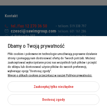
Kontakt
tel./fax 12 270 36 50
tel.kom. 519 338 797
czesci@sawimgroup.com
tel.kom. 601 161 286
ul. Krakowska 332,
tel.kom. 519 338 793
32-080 Zabierzów
tel.kom. 661 011 669
Dbamy o Twoją prywatność
Sawim Group Mariusz Zdyb sp. k.
NIP: 5130284470
Pliki cookies i pokrewne im technologie umożliwiają poprawne działanie
REGON: 5246591010
strony i pomagają nam dostosować ofertę do Twoich potrzeb. Możesz
zaakceptować wykorzystanie przez nas wszystkich tych plików i przejść
do sklepu lub dostosować użycie plików do swoich preferencji,
wybierając opcję "Dostosuj zgody".
Więcej o plikach cookies przeczytasz w naszej Polityce prywatności.
O nas
Informacje
Zaakceptuj tylko niezbędne
Moje konto
Dostosuj zgody
Kategorie