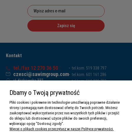
Zapisz się
Kontakt
tel./fax 12 270 36 50
tel.kom. 519 338 797
czesci@sawimgroup.com
tel.kom. 601 161 286
ul. Krakowska 332,
tel.kom. 519 338 793
32-080 Zabierzów
tel.kom. 661 011 669
Dbamy o Twoją prywatność
Sawim Group Mariusz Zdyb sp. k.
NIP: 5130284470
Pliki cookies i pokrewne im technologie umożliwiają poprawne działanie
REGON: 5246591010
strony i pomagają nam dostosować ofertę do Twoich potrzeb. Możesz
zaakceptować wykorzystanie przez nas wszystkich tych plików i przejść
do sklepu lub dostosować użycie plików do swoich preferencji,
wybierając opcję "Dostosuj zgody".
Więcej o plikach cookies przeczytasz w naszej Polityce prywatności.
O nas