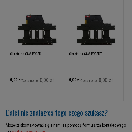
Obrotnica CAM PRC8D
Obrotnica CAM PRC8DT
0,00 zł
0,00 zł
0,00 zł
0,00 zł
Cena netto:
Cena netto:
Dalej nie znalazłeś tego czego szukasz?
Możesz skontaktować się z nami za pomocą formularza kontaktowego
lub
szukaj po wymiarze