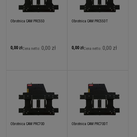
Obrotnica CAM PRC55D
Obrotnica CAM PRC55DT
0,00 zł
0,00 zł
0,00 zł
0,00 zł
Cena netto:
Cena netto:
Obrotnica CAM PRC70D
Obrotnica CAM PRC70DT