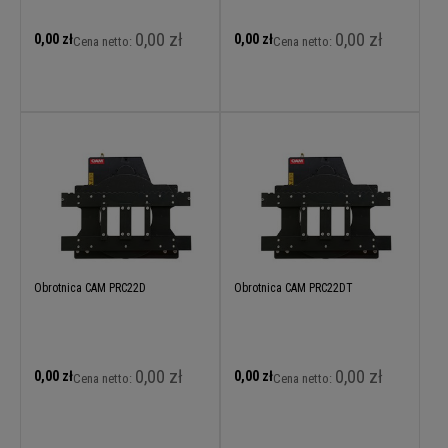
0,00 zł
0,00 zł
0,00 zł
0,00 zł
Cena netto:
Cena netto:
Obrotnica CAM PRC22D
Obrotnica CAM PRC22DT
0,00 zł
0,00 zł
0,00 zł
0,00 zł
Cena netto:
Cena netto: