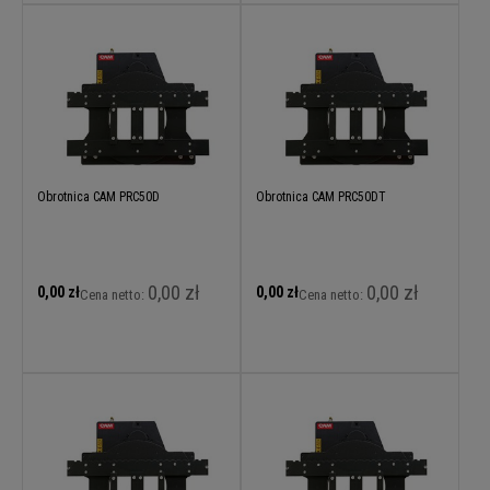
Obrotnica CAM PRC50D
Obrotnica CAM PRC50DT
0,00 zł
0,00 zł
0,00 zł
0,00 zł
Cena netto:
Cena netto: