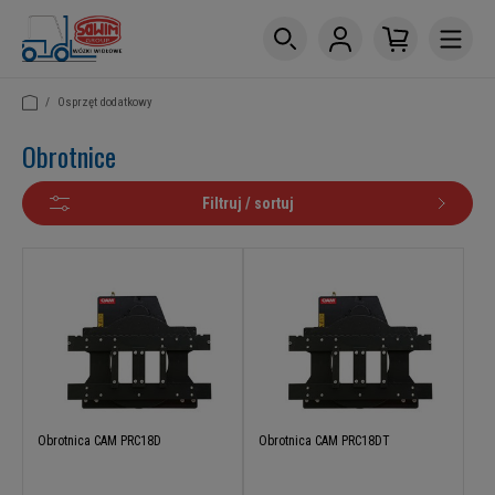
/
Osprzęt dodatkowy
Obrotnice
Filtruj / sortuj
Obrotnica CAM PRC18D
Obrotnica CAM PRC18DT