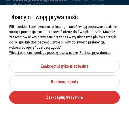
ul. Krakowska 332,
tel.kom. 519 338 793
32-080 Zabierzów
tel.kom. 661 011 669
Dbamy o Twoją prywatność
Sawim Group Mariusz Zdyb sp. k.
NIP: 5130284470
Pliki cookies i pokrewne im technologie umożliwiają poprawne działanie
REGON: 5246591010
strony i pomagają nam dostosować ofertę do Twoich potrzeb. Możesz
zaakceptować wykorzystanie przez nas wszystkich tych plików i przejść
do sklepu lub dostosować użycie plików do swoich preferencji,
wybierając opcję "Dostosuj zgody".
Więcej o plikach cookies przeczytasz w naszej Polityce prywatności.
O nas
Informacje
Zaakceptuj tylko niezbędne
Moje konto
Dostosuj zgody
Kategorie
Zaakceptuj wszystkie
Wszystkie prawa zastrzeżone Sawimbis 2026
Made with
by
Mamezi.pl
Nie możesz znaleźć części?
12 270 36 50
Zadzwoń