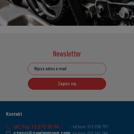
Newsletter
Zapisz się
Kontakt
tel./fax 12 270 36 50
tel.kom. 519 338 797
czesci@sawimgroup.com
tel.kom. 601 161 286