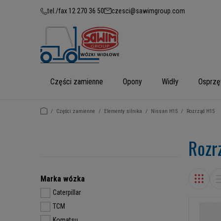
tel./fax 12 270 36 50
czesci@sawimgroup.com
Części zamienne
Opony
Widły
Osprzę
/
Części zamienne
/
Elementy silnika
/
Nissan H15
/
Rozrząd H15
Rozr
Marka wózka
Caterpillar
TCM
Komatsu