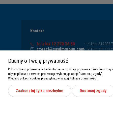
Kontakt
tel./fax 12 270 36 50
tel.kom. 519 338 
czesci@sawimgroup.com
tel.kom. 601 161 
ul. Krakowska 332,
tel.kom. 519 338 
Dbamy o Twoją prywatność
32-080 Zabierzów
tel.kom. 661 011 
Sawim Group Mariusz Zdyb sp. k.
Pliki cookies i pokrewne im technologie umożliwiają poprawne działanie stron
NIP: 5130284470
użycie plików do swoich preferencji, wybierając opcję "Dostosuj zgody".
REGON: 5246591010
Więcej o plikach cookies przeczytasz w naszej Polityce prywatności.
Zaakceptuj tylko niezbędne
Dostosuj zgody
Wszystkie prawa zastrzeżone Sawimbis 2026