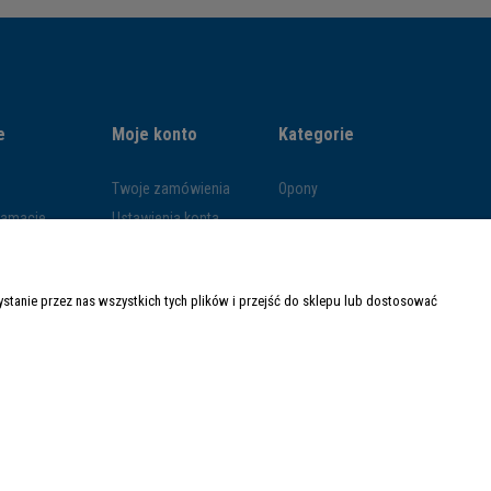
e
Moje konto
Kategorie
Twoje zamówienia
Opony
klamacje
Ustawienia konta
ywatności
Przechowalnia
ości
tanie przez nas wszystkich tych plików i przejść do sklepu lub dostosować
ty dostawy
Made with
by
Mamezi.pl