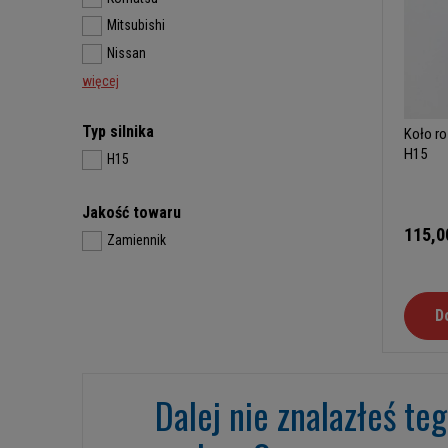
Mitsubishi
Nissan
więcej
Typ silnika
Koło r
H15
H15
Jakość towaru
115,0
Zamiennik
D
Dalej nie znalazłeś te