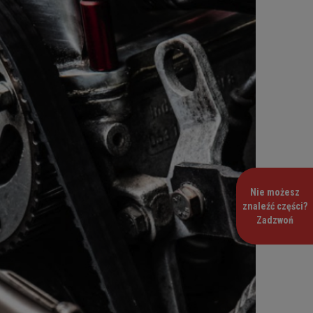
Nie możesz
znaleźć części?
Zadzwoń