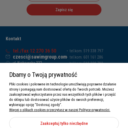
Zapisz się
Kontakt
tel./fax 12 270 36 50
tel.kom. 519 338 797
czesci@sawimgroup.com
tel.kom. 601 161 286
ul. Krakowska 332,
tel.kom. 519 338 793
32-080 Zabierzów
tel.kom. 661 011 669
Dbamy o Twoją prywatność
Sawim Group Mariusz Zdyb sp. k.
NIP: 5130284470
Pliki cookies i pokrewne im technologie umożliwiają poprawne działanie
REGON: 5246591010
strony i pomagają nam dostosować ofertę do Twoich potrzeb. Możesz
zaakceptować wykorzystanie przez nas wszystkich tych plików i przejść
do sklepu lub dostosować użycie plików do swoich preferencji,
wybierając opcję "Dostosuj zgody".
Więcej o plikach cookies przeczytasz w naszej Polityce prywatności.
O nas
Informacje
Zaakceptuj tylko niezbędne