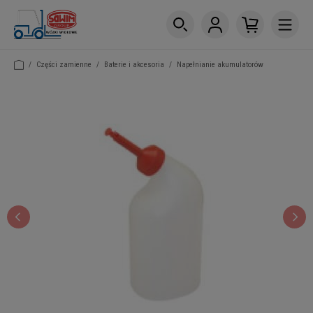
/
Części zamienne
/
Baterie i akcesoria
/
Napełnianie akumulatorów