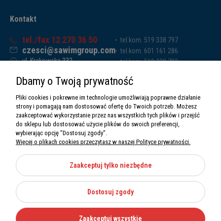
Kontakt
tel./fax 12 270 36 50
tel.kom. 519 338 797
czesci@sawimgroup.com
tel.kom. 601 161 286
ul. Krakowska 332,
tel.kom. 519 338 793
32-080 Zabierzów
tel.kom. 661 011 669
Dbamy o Twoją prywatność
Sawim Group Mariusz Zdyb sp. k.
NIP: 5130284470
Pliki cookies i pokrewne im technologie umożliwiają poprawne działanie
REGON: 5246591010
strony i pomagają nam dostosować ofertę do Twoich potrzeb. Możesz
zaakceptować wykorzystanie przez nas wszystkich tych plików i przejść
do sklepu lub dostosować użycie plików do swoich preferencji,
wybierając opcję "Dostosuj zgody".
Więcej o plikach cookies przeczytasz w naszej Polityce prywatności.
O nas
Informacje
Zaakceptuj tylko niezbędne
Moje konto
Dostosuj zgody
Kategorie
Zaakceptuj wszystkie