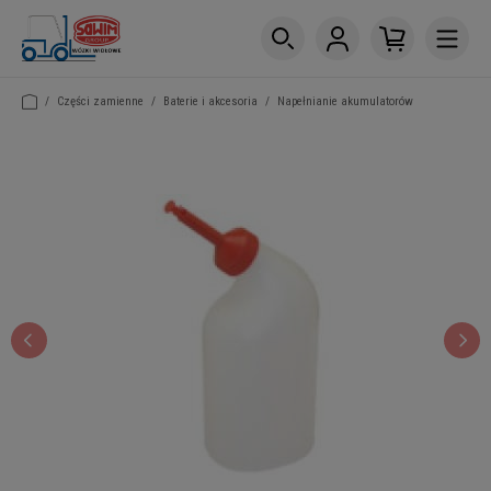
/
Części zamienne
/
Baterie i akcesoria
/
Napełnianie akumulatorów