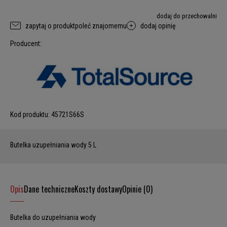
dodaj do przechowalni
zapytaj o produkt
poleć znajomemu
dodaj opinię
Producent:
Kod produktu:
45721S66S
Butelka uzupełniania wody 5 L
Opis
Dane techniczne
Koszty dostawy
Opinie (0)
Butelka do uzupełniania wody