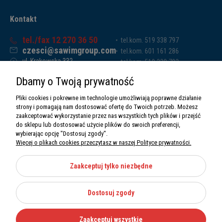
Kontakt
tel./fax 12 270 36 50
tel.kom. 519 338 797
czesci@sawimgroup.com
tel.kom. 601 161 286
ul. Krakowska 332,
tel.kom. 519 338 793
32-080 Zabierzów
tel.kom. 661 011 669
Dbamy o Twoją prywatność
Sawim Group Mariusz Zdyb sp. k.
NIP: 5130284470
Pliki cookies i pokrewne im technologie umożliwiają poprawne działanie
REGON: 5246591010
strony i pomagają nam dostosować ofertę do Twoich potrzeb. Możesz
zaakceptować wykorzystanie przez nas wszystkich tych plików i przejść
do sklepu lub dostosować użycie plików do swoich preferencji,
wybierając opcję "Dostosuj zgody".
Więcej o plikach cookies przeczytasz w naszej Polityce prywatności.
O nas
Informacje
Zaakceptuj tylko niezbędne
Moje konto
Dostosuj zgody
Kategorie
Zaakceptuj wszystkie