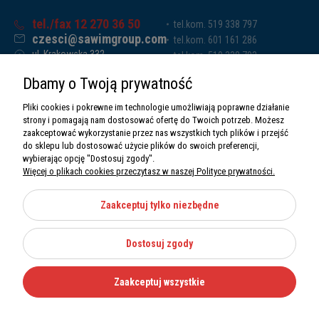
tel./fax 12 270 36 50
tel.kom. 519 338 797
czesci@sawimgroup.com
tel.kom. 601 161 286
ul. Krakowska 332,
tel.kom. 519 338 793
32-080 Zabierzów
tel.kom. 661 011 669
Dbamy o Twoją prywatność
Sawim Group Mariusz Zdyb sp. k.
NIP: 5130284470
Pliki cookies i pokrewne im technologie umożliwiają poprawne działanie
REGON: 5246591010
strony i pomagają nam dostosować ofertę do Twoich potrzeb. Możesz
zaakceptować wykorzystanie przez nas wszystkich tych plików i przejść
do sklepu lub dostosować użycie plików do swoich preferencji,
wybierając opcję "Dostosuj zgody".
Więcej o plikach cookies przeczytasz w naszej Polityce prywatności.
O nas
Informacje
Zaakceptuj tylko niezbędne
Moje konto
Dostosuj zgody
Kategorie
Zaakceptuj wszystkie