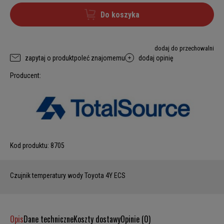
Do koszyka
dodaj do przechowalni
zapytaj o produkt
poleć znajomemu
dodaj opinię
Producent:
Kod produktu:
8705
Czujnik temperatury wody Toyota 4Y ECS
Opis
Dane techniczne
Koszty dostawy
Opinie (0)