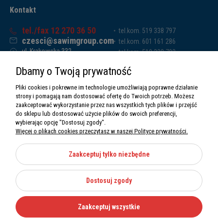
Kontakt
tel./fax 12 270 36 50
tel.kom. 519 338 797
czesci@sawimgroup.com
tel.kom. 601 161 286
ul. Krakowska 332,
tel.kom. 519 338 793
32-080 Zabierzów
tel.kom. 661 011 669
Dbamy o Twoją prywatność
Sawim Group Mariusz Zdyb sp. k.
NIP: 5130284470
Pliki cookies i pokrewne im technologie umożliwiają poprawne działanie
REGON: 5246591010
strony i pomagają nam dostosować ofertę do Twoich potrzeb. Możesz
zaakceptować wykorzystanie przez nas wszystkich tych plików i przejść
do sklepu lub dostosować użycie plików do swoich preferencji,
wybierając opcję "Dostosuj zgody".
Więcej o plikach cookies przeczytasz w naszej Polityce prywatności.
O nas
Informacje
Zaakceptuj tylko niezbędne
Moje konto
Dostosuj zgody
Kategorie
Zaakceptuj wszystkie