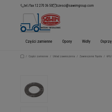
tel./fax 12 270 36 50
czesci@sawimgroup.com
Części zamienne
Opony
Widły
Osprzę
/
Części zamienne
/
Układ zawieszenia
/
Zawieszenie Toyota
/
6FG/