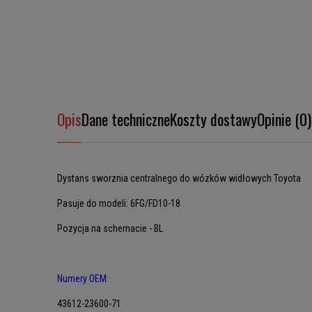
Opis
Dane techniczne
Koszty dostawy
Opinie (0)
Dystans sworznia centralnego do wózków widłowych Toyota
Pasuje do modeli: 6FG/FD10-18
Pozycja na schemacie - BL
Numery OEM:
43612-23600-71