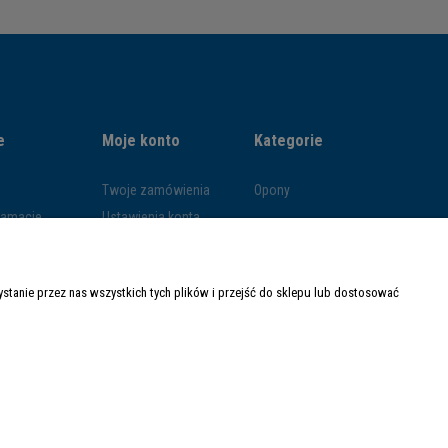
e
Moje konto
Kategorie
Twoje zamówienia
Opony
klamacje
Ustawienia konta
ywatności
Przechowalnia
ości
tanie przez nas wszystkich tych plików i przejść do sklepu lub dostosować
ty dostawy
Made with
by
Mamezi.pl