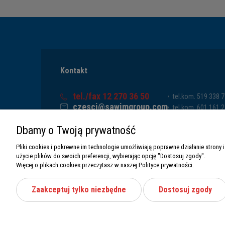
Kontakt
tel./fax 12 270 36 50
tel.kom. 519 338 
czesci@sawimgroup.com
tel.kom. 601 161 
ul. Krakowska 332,
tel.kom. 519 338 
Dbamy o Twoją prywatność
32-080 Zabierzów
tel.kom. 661 011 
Sawim Group Mariusz Zdyb sp. k.
Pliki cookies i pokrewne im technologie umożliwiają poprawne działanie stron
NIP: 5130284470
użycie plików do swoich preferencji, wybierając opcję "Dostosuj zgody".
REGON: 5246591010
Więcej o plikach cookies przeczytasz w naszej Polityce prywatności.
Zaakceptuj tylko niezbędne
Dostosuj zgody
Wszystkie prawa zastrzeżone Sawimbis 2026