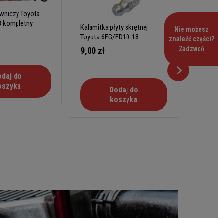
owniczy Toyota
 kompletny
Kalamitka płyty skrętnej
Nie możesz
Toyota 6FG/FD10-18
Kalamit
znaleźć części?
Toyota
Zadzwoń
9,00 zł
12,00
odaj do
oszyka
Dodaj do
koszyka