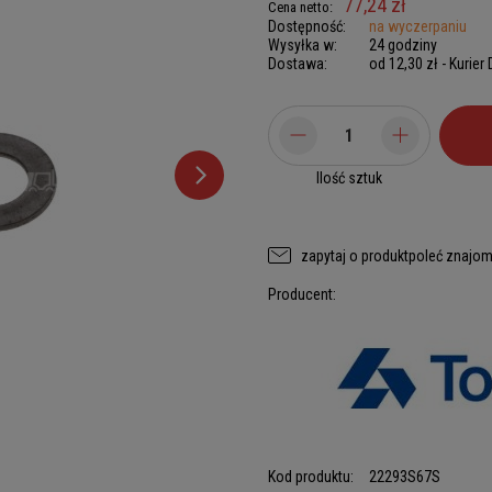
77,24 zł
Cena netto:
Dostępność:
na wyczerpaniu
Wysyłka w:
24 godziny
Dostawa:
od 12,30 zł
- Kurier
Ilość sztuk
zapytaj o produkt
poleć znajo
Producent:
Kod produktu:
22293S67S