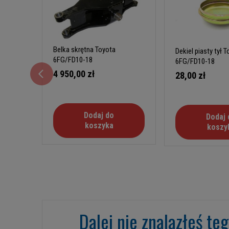
Belka skrętna Toyota
Dekiel piasty tył 
6FG/FD10-18
6FG/FD10-18
4 950,00 zł
28,00 zł
Dodaj do
Dodaj 
koszyka
koszy
Dalej nie znalazłeś te