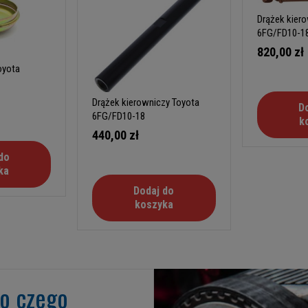
Drążek kier
6FG/FD10-18
820,00 zł
Toyota
Drążek kierowniczy Toyota
D
6FG/FD10-18
k
440,00 zł
do
ka
Dodaj do
koszyka
go czego