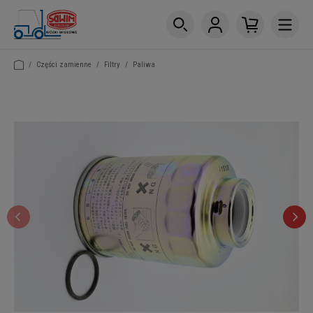
/
Części zamienne
/
Filtry
/
Paliwa