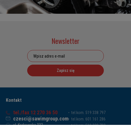
Newsletter
Zapisz się
Kontakt
tel./fax 12 270 36 50
tel.kom. 519 338 797
czesci@sawimgroup.com
tel.kom. 601 161 286
ul. Krakowska 332,
tel.kom. 519 338 793