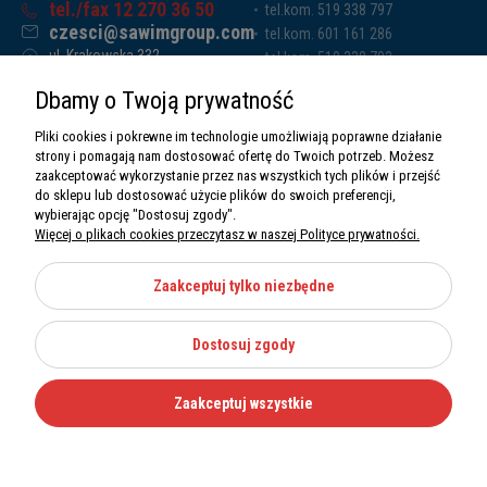
tel./fax 12 270 36 50
tel.kom. 519 338 797
czesci@sawimgroup.com
tel.kom. 601 161 286
ul. Krakowska 332,
tel.kom. 519 338 793
32-080 Zabierzów
tel.kom. 661 011 669
Dbamy o Twoją prywatność
Sawim Group Mariusz Zdyb sp. k.
NIP: 5130284470
Pliki cookies i pokrewne im technologie umożliwiają poprawne działanie
REGON: 5246591010
strony i pomagają nam dostosować ofertę do Twoich potrzeb. Możesz
zaakceptować wykorzystanie przez nas wszystkich tych plików i przejść
do sklepu lub dostosować użycie plików do swoich preferencji,
wybierając opcję "Dostosuj zgody".
Więcej o plikach cookies przeczytasz w naszej Polityce prywatności.
O nas
Informacje
Zaakceptuj tylko niezbędne
Moje konto
Dostosuj zgody
Kategorie
Zaakceptuj wszystkie
Wszystkie prawa zastrzeżone Sawimbis 2026
Made with
by
Mamezi.pl