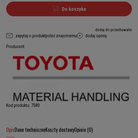
Do koszyka
dodaj do przechowalni
zapytaj o produkt
poleć znajomemu
dodaj opinię
Producent:
Kod produktu:
7580
Opis
Dane techniczne
Koszty dostawy
Opinie (0)