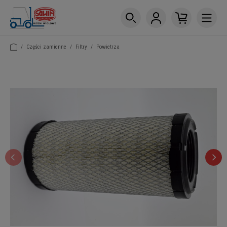
/
Części zamienne
/
Filtry
/
Powietrza