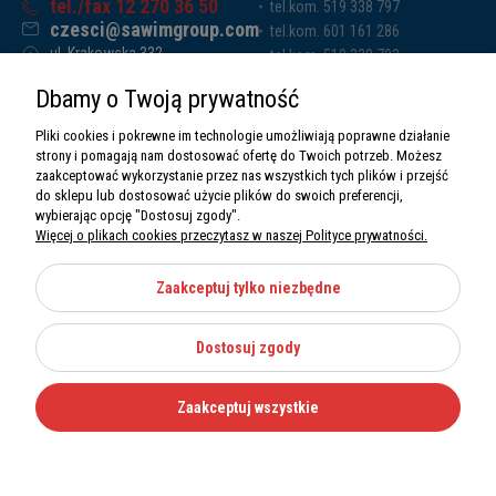
tel./fax 12 270 36 50
tel.kom. 519 338 797
czesci@sawimgroup.com
tel.kom. 601 161 286
ul. Krakowska 332,
tel.kom. 519 338 793
32-080 Zabierzów
tel.kom. 661 011 669
Dbamy o Twoją prywatność
Sawim Group Mariusz Zdyb sp. k.
NIP: 5130284470
Pliki cookies i pokrewne im technologie umożliwiają poprawne działanie
REGON: 5246591010
strony i pomagają nam dostosować ofertę do Twoich potrzeb. Możesz
zaakceptować wykorzystanie przez nas wszystkich tych plików i przejść
do sklepu lub dostosować użycie plików do swoich preferencji,
wybierając opcję "Dostosuj zgody".
Więcej o plikach cookies przeczytasz w naszej Polityce prywatności.
O nas
Informacje
Zaakceptuj tylko niezbędne
Moje konto
Dostosuj zgody
Kategorie
Zaakceptuj wszystkie
Wszystkie prawa zastrzeżone Sawimbis 2026
Made with
by
Mamezi.pl
Nie możesz znaleźć części?