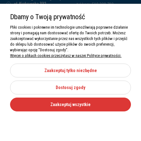
ul. Krakowska 332,
tel.kom. 519 338 793
32-080 Zabierzów
tel.kom. 661 011 669
Dbamy o Twoją prywatność
Sawim Group Mariusz Zdyb sp. k.
NIP: 5130284470
Pliki cookies i pokrewne im technologie umożliwiają poprawne działanie
REGON: 5246591010
strony i pomagają nam dostosować ofertę do Twoich potrzeb. Możesz
zaakceptować wykorzystanie przez nas wszystkich tych plików i przejść
do sklepu lub dostosować użycie plików do swoich preferencji,
wybierając opcję "Dostosuj zgody".
Więcej o plikach cookies przeczytasz w naszej Polityce prywatności.
O nas
Informacje
Zaakceptuj tylko niezbędne
Moje konto
Dostosuj zgody
Kategorie
Zaakceptuj wszystkie
Wszystkie prawa zastrzeżone Sawimbis 2026
Made with
by
Mamezi.pl
Nie możesz znaleźć części?
12 270 36 50
Zadzwoń