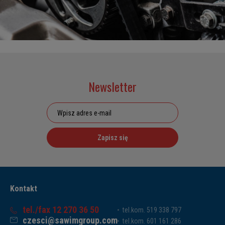
Newsletter
Zapisz się
Kontakt
tel./fax 12 270 36 50
tel.kom. 519 338 797
czesci@sawimgroup.com
tel.kom. 601 161 286