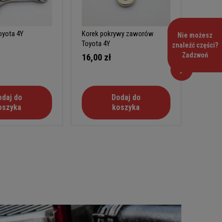
yota 4Y
Korek pokrywy zaworów
Korek w
Nie możesz
Toyota 4Y
znaleźć części?
Zadzwoń
16,00 zł
35,00
odaj do
Dodaj do
oszyka
koszyka