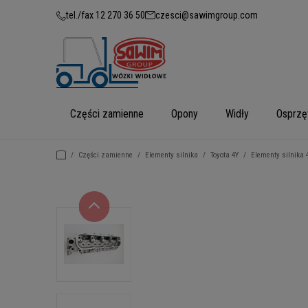
tel./fax 12 270 36 50
czesci@sawimgroup.com
Części zamienne
Opony
Widły
Osprzę
/
Części zamienne
/
Elementy silnika
/
Toyota 4Y
/
Elementy silnika 