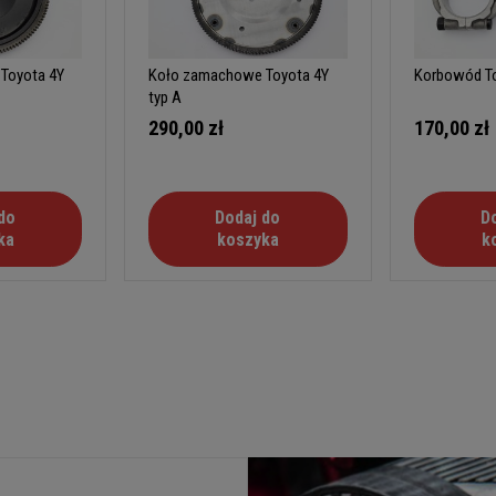
Toyota 4Y
Koło zamachowe Toyota 4Y
Korbowód To
typ A
290,00 zł
170,00 zł
do
Dodaj do
D
ka
koszyka
k