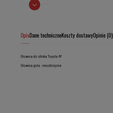
Opis
Dane techniczne
Koszty dostawy
Opinie (0)
Głowica do silnika Toyota 4Y
Głowica goła - nieuzbrojona