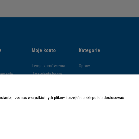
e
Moje konto
Kategorie
Twoje zamówienia
Opony
klamacje
Ustawienia konta
ywatności
Przechowalnia
ości
tanie przez nas wszystkich tych plików i przejść do sklepu lub dostosować
ty dostawy