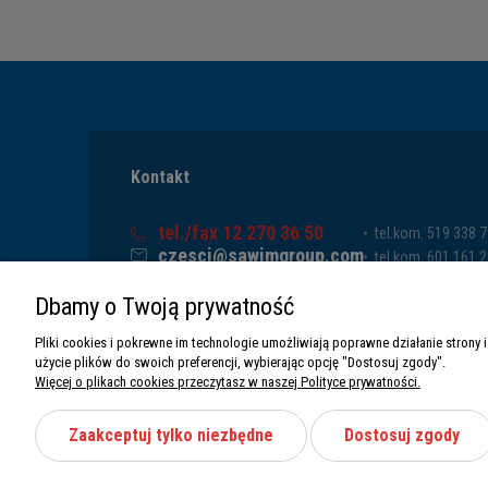
Kontakt
tel./fax 12 270 36 50
tel.kom. 519 338 
czesci@sawimgroup.com
tel.kom. 601 161 
ul. Krakowska 332,
tel.kom. 519 338 
Dbamy o Twoją prywatność
32-080 Zabierzów
tel.kom. 661 011 
Sawim Group Mariusz Zdyb sp. k.
Pliki cookies i pokrewne im technologie umożliwiają poprawne działanie stron
NIP: 5130284470
użycie plików do swoich preferencji, wybierając opcję "Dostosuj zgody".
REGON: 5246591010
Więcej o plikach cookies przeczytasz w naszej Polityce prywatności.
Zaakceptuj tylko niezbędne
Dostosuj zgody