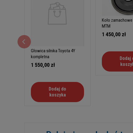
Koło zamachowe 
MTM
1 450,00 zł
Głowica silnika Toyota 4Y
kompletna
Dodaj 
koszy
1 550,00 zł
Dodaj do
koszyka