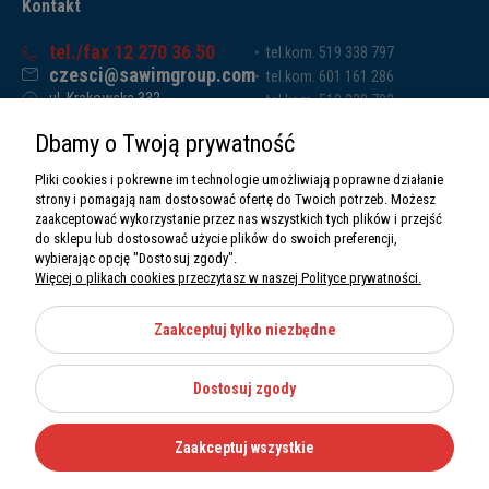
Kontakt
tel./fax 12 270 36 50
tel.kom. 519 338 797
czesci@sawimgroup.com
tel.kom. 601 161 286
ul. Krakowska 332,
tel.kom. 519 338 793
32-080 Zabierzów
tel.kom. 661 011 669
Dbamy o Twoją prywatność
Sawim Group Mariusz Zdyb sp. k.
NIP: 5130284470
Pliki cookies i pokrewne im technologie umożliwiają poprawne działanie
REGON: 5246591010
strony i pomagają nam dostosować ofertę do Twoich potrzeb. Możesz
zaakceptować wykorzystanie przez nas wszystkich tych plików i przejść
do sklepu lub dostosować użycie plików do swoich preferencji,
wybierając opcję "Dostosuj zgody".
Więcej o plikach cookies przeczytasz w naszej Polityce prywatności.
O nas
Informacje
Zaakceptuj tylko niezbędne
Moje konto
Dostosuj zgody
Kategorie
Zaakceptuj wszystkie