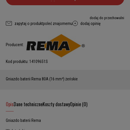
dodaj do przechowalni
zapytaj o produkt
poleć znajomemu
dodaj opinię
Producent:
Kod produktu:
14109651S
Gniazdo baterii Rema 80A (16 mm²) żeńskie
Opis
Dane techniczne
Koszty dostawy
Opinie (0)
Gniazdo baterii Rema