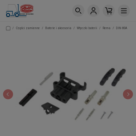
/
Części zamienne
/
Baterie i akcesoria
/
Wtyczki baterii
/
Rema
/
DIN-80A