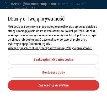
czesci@sawimgroup.com
tel.kom. 601 161 286
ul. Krakowska 332,
tel.kom. 519 338 793
32-080 Zabierzów
tel.kom. 661 011 669
Dbamy o Twoją prywatność
Sawim Group Mariusz Zdyb sp. k.
NIP: 5130284470
Pliki cookies i pokrewne im technologie umożliwiają poprawne działanie
REGON: 5246591010
strony i pomagają nam dostosować ofertę do Twoich potrzeb. Możesz
zaakceptować wykorzystanie przez nas wszystkich tych plików i przejść
do sklepu lub dostosować użycie plików do swoich preferencji,
wybierając opcję "Dostosuj zgody".
Więcej o plikach cookies przeczytasz w naszej Polityce prywatności.
O nas
Informacje
Zaakceptuj tylko niezbędne
Moje konto
Dostosuj zgody
Kategorie
Zaakceptuj wszystkie
Wszystkie prawa zastrzeżone Sawimbis 2026
Made with
by
Mamezi.pl
Nie możesz znaleźć części?
12 270 36 50