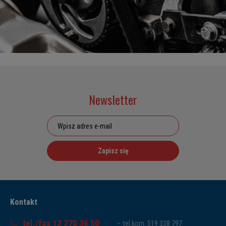
Newsletter
Zapisz się
Kontakt
tel./fax 12 270 36 50
tel.kom. 519 338 797