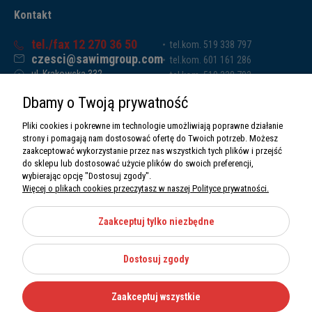
Kontakt
tel./fax 12 270 36 50
tel.kom. 519 338 797
czesci@sawimgroup.com
tel.kom. 601 161 286
ul. Krakowska 332,
tel.kom. 519 338 793
32-080 Zabierzów
tel.kom. 661 011 669
Dbamy o Twoją prywatność
Sawim Group Mariusz Zdyb sp. k.
NIP: 5130284470
Pliki cookies i pokrewne im technologie umożliwiają poprawne działanie
REGON: 5246591010
strony i pomagają nam dostosować ofertę do Twoich potrzeb. Możesz
zaakceptować wykorzystanie przez nas wszystkich tych plików i przejść
do sklepu lub dostosować użycie plików do swoich preferencji,
wybierając opcję "Dostosuj zgody".
Więcej o plikach cookies przeczytasz w naszej Polityce prywatności.
O nas
Informacje
Zaakceptuj tylko niezbędne
Moje konto
Dostosuj zgody
Kategorie
Zaakceptuj wszystkie