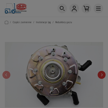
/
Części zamienne
/
Instalacje lpg
/
Reduktory gazu