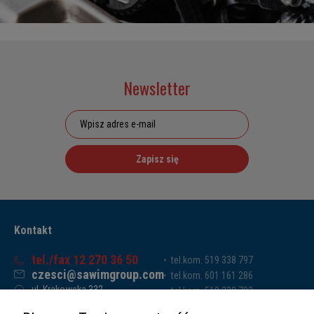
Newsletter
Zapisz się
Kontakt
tel./fax 12 270 36 50
tel.kom. 519 338 797
czesci@sawimgroup.com
tel.kom. 601 161 286
ul. Krakowska 332,
tel.kom. 519 338 793
32-080 Zabierzów
tel.kom. 661 011 669