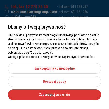
tel./fax 12 270 36 50
tel.kom. 519 338 797
czesci@sawimgroup.com
tel.kom. 601 161 286
ul. Krakowska 332,
tel.kom. 519 338 793
32-080 Zabierzów
tel.kom. 661 011 669
Dbamy o Twoją prywatność
Sawim Group Mariusz Zdyb sp. k.
NIP: 5130284470
Pliki cookies i pokrewne im technologie umożliwiają poprawne działanie
REGON: 5246591010
strony i pomagają nam dostosować ofertę do Twoich potrzeb. Możesz
zaakceptować wykorzystanie przez nas wszystkich tych plików i przejść
do sklepu lub dostosować użycie plików do swoich preferencji,
wybierając opcję "Dostosuj zgody".
Więcej o plikach cookies przeczytasz w naszej Polityce prywatności.
O nas
Informacje
Zaakceptuj tylko niezbędne
Moje konto
Dostosuj zgody
Kategorie
Zaakceptuj wszystkie
Wszystkie prawa zastrzeżone Sawimbis 2026