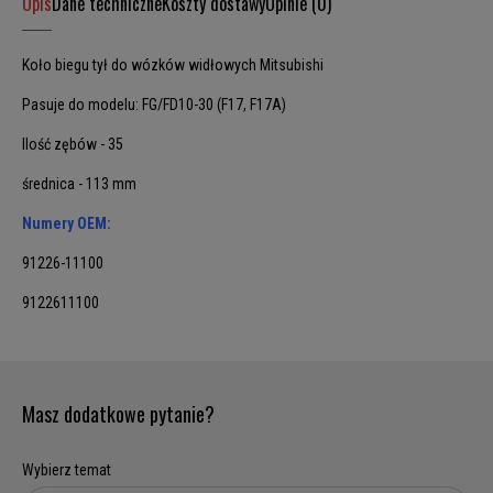
Opis
Dane techniczne
Koszty dostawy
Opinie (0)
Koło biegu tył do wózków widłowych Mitsubishi
Pasuje do modelu: FG/FD10-30 (F17, F17A)
Ilość zębów - 35
średnica - 113 mm
Numery OEM:
91226-11100
9122611100
Masz dodatkowe pytanie?