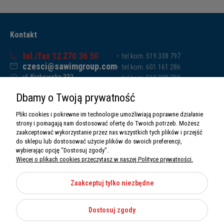
Kontakt
tel./fax 12 270 36 50
tel.kom. 519 338 797
czesci@sawimgroup.com
tel.kom. 601 161 286
ul. Krakowska 332,
tel.kom. 519 338 793
32-080 Zabierzów
tel.kom. 661 011 669
Dbamy o Twoją prywatność
Sawim Group Mariusz Zdyb sp. k.
NIP: 5130284470
Pliki cookies i pokrewne im technologie umożliwiają poprawne działanie
REGON: 5246591010
strony i pomagają nam dostosować ofertę do Twoich potrzeb. Możesz
zaakceptować wykorzystanie przez nas wszystkich tych plików i przejść
do sklepu lub dostosować użycie plików do swoich preferencji,
wybierając opcję "Dostosuj zgody".
Więcej o plikach cookies przeczytasz w naszej Polityce prywatności.
O nas
Informacje
Zaakceptuj tylko niezbędne
Moje konto
Dostosuj zgody
Kategorie