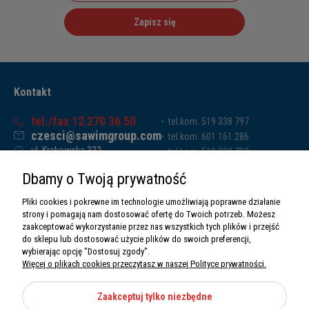
Zapisz się
Kontakt
tel./fax 12 270 36 50
tel.kom. 519 338 797
czesci@sawimgroup.com
tel.kom. 601 161 286
ul. Krakowska 332,
tel.kom. 519 338 793
32-080 Zabierzów
tel.kom. 661 011 669
Dbamy o Twoją prywatność
Sawim Group Mariusz Zdyb sp. k.
NIP: 5130284470
Pliki cookies i pokrewne im technologie umożliwiają poprawne działanie
REGON: 5246591010
strony i pomagają nam dostosować ofertę do Twoich potrzeb. Możesz
zaakceptować wykorzystanie przez nas wszystkich tych plików i przejść
do sklepu lub dostosować użycie plików do swoich preferencji,
wybierając opcję "Dostosuj zgody".
Więcej o plikach cookies przeczytasz w naszej Polityce prywatności.
O nas
Informacje
Zaakceptuj tylko niezbędne