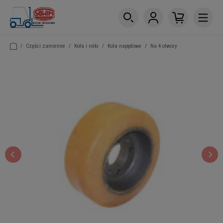
/
Części zamienne
/
Koła i rolki
/
Koła napędowe
/
Na 4 otwory