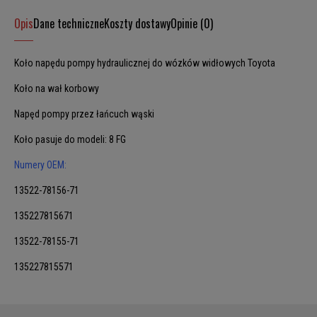
Opis
Dane techniczne
Koszty dostawy
Opinie (0)
Koło napędu pompy hydraulicznej do wózków widłowych Toyota
Koło na wał korbowy
Napęd pompy przez łańcuch wąski
Koło pasuje do modeli: 8 FG
Numery OEM:
13522-78156-71
135227815671
13522-78155-71
135227815571