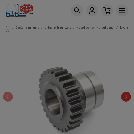
/
Części zamienne
/
Układ hydrauliczny
/
Napęd pompy hydraulicznej
/
Toyota
4Y