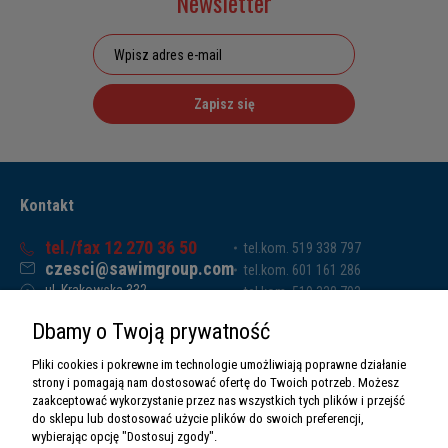
Newsletter
Zapisz się
Kontakt
tel./fax 12 270 36 50
tel.kom. 519 338 797
czesci@sawimgroup.com
tel.kom. 601 161 286
ul. Krakowska 332,
tel.kom. 519 338 793
32-080 Zabierzów
tel.kom. 661 011 669
Dbamy o Twoją prywatność
Sawim Group Mariusz Zdyb sp. k.
NIP: 5130284470
Pliki cookies i pokrewne im technologie umożliwiają poprawne działanie
REGON: 5246591010
strony i pomagają nam dostosować ofertę do Twoich potrzeb. Możesz
zaakceptować wykorzystanie przez nas wszystkich tych plików i przejść
do sklepu lub dostosować użycie plików do swoich preferencji,
wybierając opcję "Dostosuj zgody".