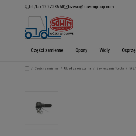
tel./fax 12 270 36 50
czesci@sawimgroup.com
Części zamienne
Opony
Widły
Osprzę
/
Części zamienne
/
Układ zawieszenia
/
Zawieszenie Toyota
/
5FG/