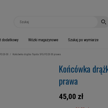
t dodatkowy
Wózki magazynowe
Szukaj po wymiarze
FD20-30
/
Końcówka drążka Toyota 5FG/FD20-30 prawa
Końcówka drąż
prawa
45,00 zł