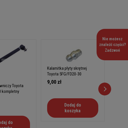
Nie możesz
znaleźć części?
Zadzwoń
Kalamitka płyty skrętnej
Toyota 5FG/FD20-30
Kalamit
Toyota
9,00 zł
owniczy Toyota
12,00
 kompletny
Dodaj do
koszyka
odaj do