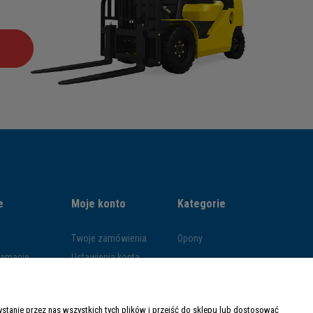
e
Moje konto
Kategorie
Twoje zamówienia
Opony
klamacje
Ustawienia konta
ywatności
Przechowalnia
ości
tanie przez nas wszystkich tych plików i przejść do sklepu lub dostosować