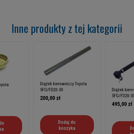
Inne produkty z tej kategorii
Drążek kierowniczy Toyota
Toyota
Drążek kier
5FG/FD20-30
5FG/FD20-30
200,00 zł
495,00 zł
Dodaj do
do
D
koszyka
ka