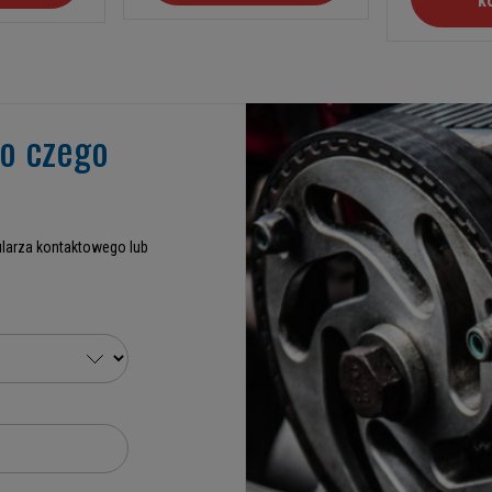
k
go czego
larza kontaktowego lub