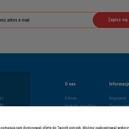
Zapisz się
O nas
Informacj
O firmie
Regulamin
797
286
Kontakt i dane firmy
Zwroty i re
793
Blog
Polityka pr
669
Formy płatn
y i pomagają nam dostosować ofertę do Twoich potrzeb. Możesz zaakceptować wykorzys