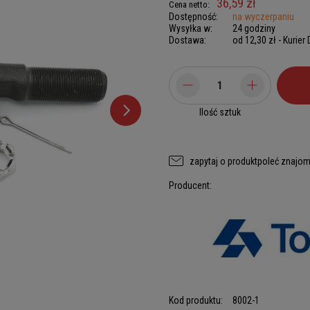
36,59 zł
Cena netto:
Dostępność:
na wyczerpaniu
Wysyłka w:
24 godziny
Dostawa:
od 12,30 zł
- Kurier
Ilość sztuk
zapytaj o produkt
poleć znajo
Producent:
Kod produktu:
8002-1