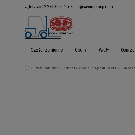
tel./fax 12 270 36 50
czesci@sawimgroup.com
Części zamienne
Opony
Widły
Osprzę
/
Części zamienne
/
Baterie i akcesoria
/
Łączniki baterii
/
Elastyczn