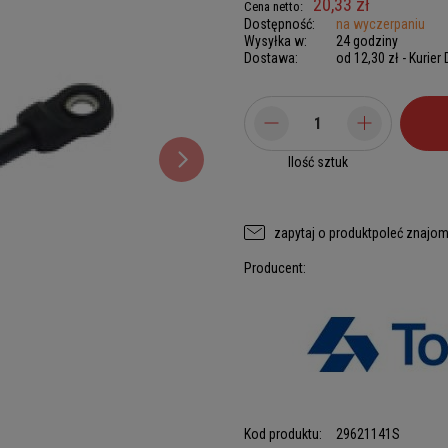
20,33 zł
Cena netto:
Dostępność:
na wyczerpaniu
Wysyłka w:
24 godziny
Dostawa:
od 12,30 zł
- Kurier
Ilość sztuk
zapytaj o produkt
poleć znajo
Producent:
Kod produktu:
29621141S