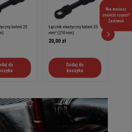
Nie możesz
znaleźć części?
Zadzwoń
yczny baterii 25
Łącznik elastyczny baterii 25
Łącznik
m)
mm² (210 mm)
mm² (3
20,00 zł
35,00
odaj do
Dodaj do
oszyka
koszyka