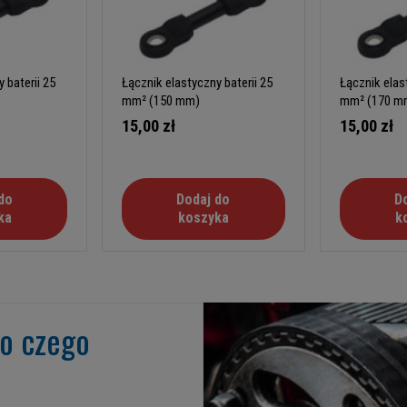
 baterii 25
Łącznik elastyczny baterii 25
Łącznik elast
mm² (150 mm)
mm² (170 m
15,00 zł
15,00 zł
do
Dodaj do
D
ka
koszyka
k
go czego