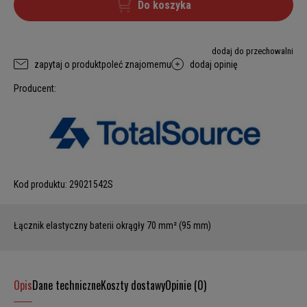
Do koszyka
dodaj do przechowalni
zapytaj o produkt
poleć znajomemu
dodaj opinię
Producent:
Kod produktu:
29021542S
Łącznik elastyczny baterii okrągły 70 mm² (95 mm)
Opis
Dane techniczne
Koszty dostawy
Opinie (0)