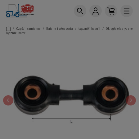
/
Części zamienne
/
Baterie i akcesoria
/
Łączniki baterii
/
Okrągłe elastyczne
łączniki baterii