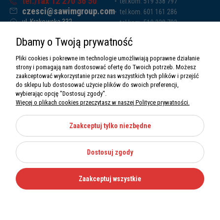
tel./fax 12 270 36 50
tel.kom. 519 338 797
czesci@sawimgroup.com
tel.kom. 601 161 286
ul. Krakowska 332,
tel.kom. 519 338 793
32-080 Zabierzów
tel.kom. 661 011 669
Dbamy o Twoją prywatność
Sawim Group Mariusz Zdyb sp. k.
NIP: 5130284470
Pliki cookies i pokrewne im technologie umożliwiają poprawne działanie
REGON: 5246591010
strony i pomagają nam dostosować ofertę do Twoich potrzeb. Możesz
zaakceptować wykorzystanie przez nas wszystkich tych plików i przejść
do sklepu lub dostosować użycie plików do swoich preferencji,
wybierając opcję "Dostosuj zgody".
Więcej o plikach cookies przeczytasz w naszej Polityce prywatności.
O nas
Informacje
Zaakceptuj tylko niezbędne
Moje konto
Dostosuj zgody
Kategorie
Zaakceptuj wszystkie
Wszystkie prawa zastrzeżone Sawimbis 2026
Made with
by
Mamezi.pl
Nie możesz znaleźć części?