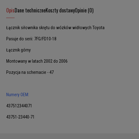
Opis
Dane techniczne
Koszty dostawy
Opinie (0)
Łącznik siłownika skrętu do wózków widłowych Toyota
Pasuje do serii: 7FG/FD10-18
Łącznik górny
Montowany w latach 2002 do 2006
Pozycja na schemacie - 47
Numery OEM:
437512344071
43751-23440-71