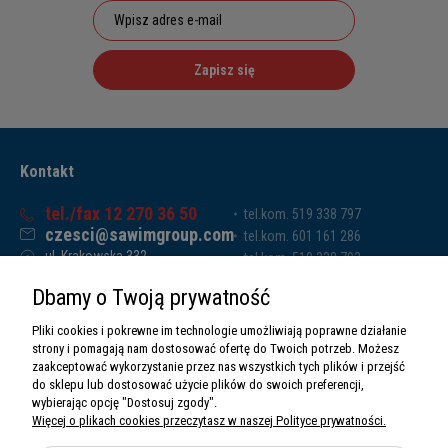
Zapisz się
Kontakt
tel./fax 12 270 36 50
tel.kom. 519 338 797
czesci@sawimgroup.com
tel.kom. 601 161 286
ul. Krakowska 332,
tel.kom. 519 338 793
32-080 Zabierzów
tel.kom. 661 011 669
Dbamy o Twoją prywatność
Sawim Group Mariusz Zdyb sp. k.
NIP: 5130284470
Pliki cookies i pokrewne im technologie umożliwiają poprawne działanie
REGON: 5246591010
strony i pomagają nam dostosować ofertę do Twoich potrzeb. Możesz
zaakceptować wykorzystanie przez nas wszystkich tych plików i przejść
do sklepu lub dostosować użycie plików do swoich preferencji,
wybierając opcję "Dostosuj zgody".
Więcej o plikach cookies przeczytasz w naszej Polityce prywatności.
O nas