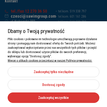
Kontakt
tel./fax 12 270 36 50
tel.kom. 519 338 797
czesci@sawimgroup.com
tel.kom. 601 161 286
ul. Krakowska 332,
tel.kom. 519 338 793
32-080 Zabierzów
tel.kom. 661 011 669
Dbamy o Twoją prywatność
Sawim Group Mariusz Zdyb sp. k.
NIP: 5130284470
Pliki cookies i pokrewne im technologie umożliwiają poprawne działanie
REGON: 5246591010
strony i pomagają nam dostosować ofertę do Twoich potrzeb. Możesz
zaakceptować wykorzystanie przez nas wszystkich tych plików i przejść
do sklepu lub dostosować użycie plików do swoich preferencji,
wybierając opcję "Dostosuj zgody".
Więcej o plikach cookies przeczytasz w naszej Polityce prywatności.
O nas
Informacje
Zaakceptuj tylko niezbędne
Moje konto
Dostosuj zgody
Kategorie
Zaakceptuj wszystkie