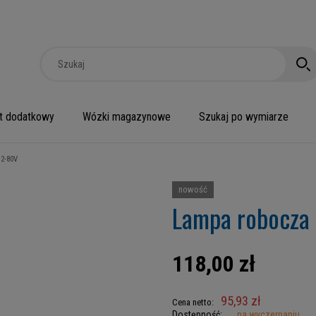
t dodatkowy
Wózki magazynowe
Szukaj po wymiarze
12-80V
nowość
Lampa robocza 
118,00 zł
95,93 zł
Cena netto:
Dostępność:
na wyczerpaniu