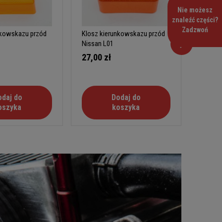
Nie możesz
znaleźć części?
Zadzwoń
nkowskazu przód
Klosz kierunkowskazu przód
Klosz 
Nissan L01
TCM F
27,00 zł
24,60
odaj do
Dodaj do
oszyka
koszyka