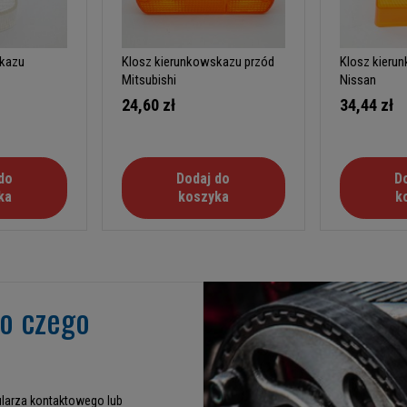
skazu
Klosz kierunkowskazu przód
Klosz kieru
Mitsubishi
Nissan
24,60 zł
34,44 zł
do
Dodaj do
D
ka
koszyka
k
go czego
larza kontaktowego lub