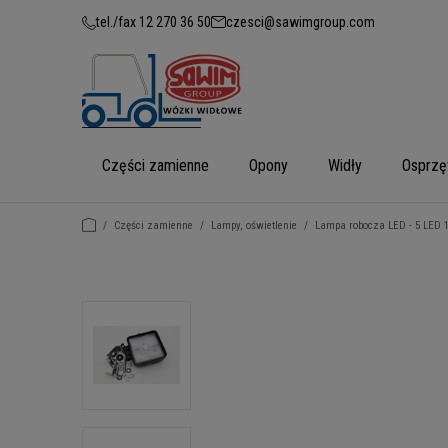
tel./fax 12 270 36 50
czesci@sawimgroup.com
Części zamienne
Opony
Widły
Osprzę
/
Części zamienne
/
Lampy, oświetlenie
/
Lampa robocza LED - 5 LED 