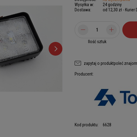
Wysyłka w:
24 godziny
Dostawa:
od 12,30 zł
- Kurier
Ilość sztuk
zapytaj o produkt
poleć znajo
Producent:
Kod produktu:
6628