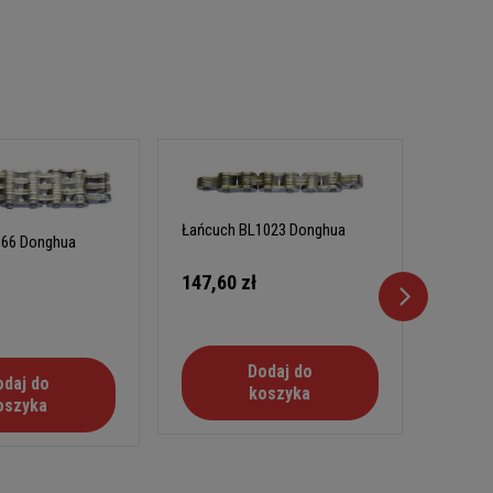
Łańcuc
214,0
Łańcuch BL1023 Donghua
866 Donghua
147,60 zł
Dodaj do
odaj do
koszyka
oszyka