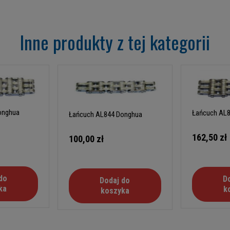
Inne produkty z tej kategorii
onghua
Łańcuch AL
Łańcuch AL844 Donghua
162,50 zł
100,00 zł
do
D
Dodaj do
ka
k
koszyka