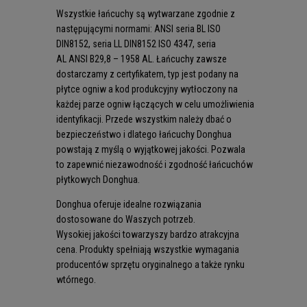
Wszystkie łańcuchy są wytwarzane zgodnie z
następującymi normami: ANSI seria BL ISO
DIN8152, seria LL DIN8152 ISO 4347, seria
AL ANSI B29,8 – 1958 AL. Łańcuchy zawsze
dostarczamy z certyfikatem, typ jest podany na
płytce ogniw a kod produkcyjny wytłoczony na
każdej parze ogniw łączących w celu umożliwienia
identyfikacji. Przede wszystkim należy dbać o
bezpieczeństwo i dlatego łańcuchy Donghua
powstają z myślą o wyjątkowej jakości. Pozwala
to zapewnić niezawodność i zgodność łańcuchów
płytkowych Donghua.
Donghua oferuje idealne rozwiązania
dostosowane do Waszych potrzeb.
Wysokiej jakości towarzyszy bardzo atrakcyjna
cena. Produkty spełniają wszystkie wymagania
producentów sprzętu oryginalnego a także rynku
wtórnego.