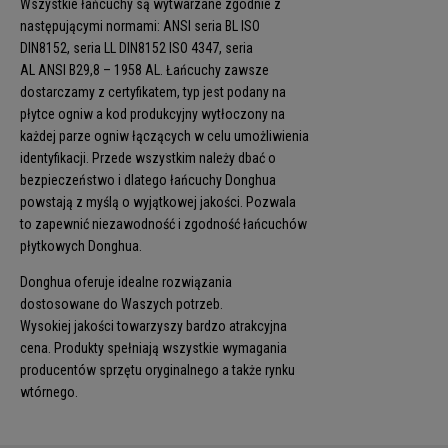
Wszystkie łańcuchy są wytwarzane zgodnie z
następującymi normami: ANSI seria BL ISO
DIN8152, seria LL DIN8152 ISO 4347, seria
AL ANSI B29,8 – 1958 AL. Łańcuchy zawsze
dostarczamy z certyfikatem, typ jest podany na
płytce ogniw a kod produkcyjny wytłoczony na
każdej parze ogniw łączących w celu umożliwienia
identyfikacji. Przede wszystkim należy dbać o
bezpieczeństwo i dlatego łańcuchy Donghua
powstają z myślą o wyjątkowej jakości. Pozwala
to zapewnić niezawodność i zgodność łańcuchów
płytkowych Donghua.
Donghua oferuje idealne rozwiązania
dostosowane do Waszych potrzeb.
Wysokiej jakości towarzyszy bardzo atrakcyjna
cena. Produkty spełniają wszystkie wymagania
producentów sprzętu oryginalnego a także rynku
wtórnego.