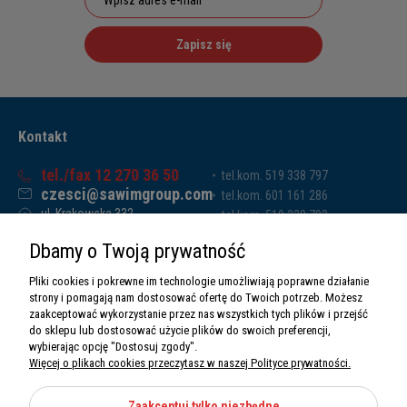
Zapisz się
Kontakt
tel./fax 12 270 36 50
tel.kom. 519 338 797
czesci@sawimgroup.com
tel.kom. 601 161 286
ul. Krakowska 332,
tel.kom. 519 338 793
32-080 Zabierzów
tel.kom. 661 011 669
Dbamy o Twoją prywatność
Sawim Group Mariusz Zdyb sp. k.
NIP: 5130284470
Pliki cookies i pokrewne im technologie umożliwiają poprawne działanie
REGON: 5246591010
strony i pomagają nam dostosować ofertę do Twoich potrzeb. Możesz
zaakceptować wykorzystanie przez nas wszystkich tych plików i przejść
do sklepu lub dostosować użycie plików do swoich preferencji,
wybierając opcję "Dostosuj zgody".
Więcej o plikach cookies przeczytasz w naszej Polityce prywatności.
O nas
Informacje
Zaakceptuj tylko niezbędne