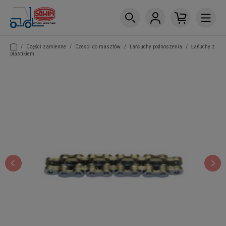
/
Części zamienne
/
Czesci do masztów
/
Łańcuchy podnoszenia
/
Łańuchy z
plastikiem