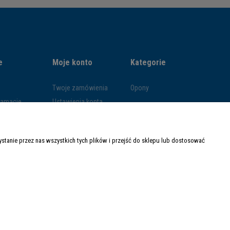
e
Moje konto
Kategorie
Twoje zamówienia
Opony
klamacje
Ustawienia konta
ywatności
Przechowalnia
ości
tanie przez nas wszystkich tych plików i przejść do sklepu lub dostosować
ty dostawy
Made with
by
Mamezi.pl