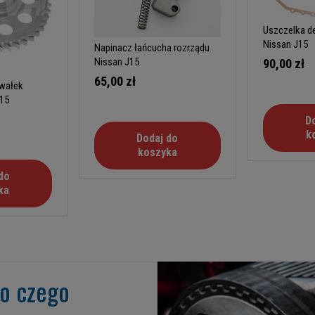
Uszczelka de
Nissan J15
Napinacz łańcucha rozrządu
Nissan J15
90,00 zł
65,00 zł
 wałek
J15
D
k
Dodaj do
koszyka
do
ka
go czego