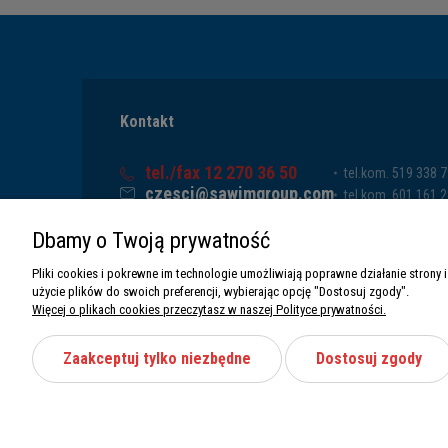
Kontakt
tel./fax 12 270 36 50
tel.kom. 519 338 
czesci@sawimgroup.com
tel.kom. 601 161 
ul. Krakowska 332,
tel.kom. 519 338 
Dbamy o Twoją prywatność
32-080 Zabierzów
tel.kom. 661 011 
Sawim Group Mariusz Zdyb sp. k.
Pliki cookies i pokrewne im technologie umożliwiają poprawne działanie stron
NIP: 5130284470
użycie plików do swoich preferencji, wybierając opcję "Dostosuj zgody".
REGON: 5246591010
Więcej o plikach cookies przeczytasz w naszej Polityce prywatności.
Zaakceptuj tylko niezbędne
Dostosuj zgody
Wszystkie prawa zastrzeżone Sawimbis 2026