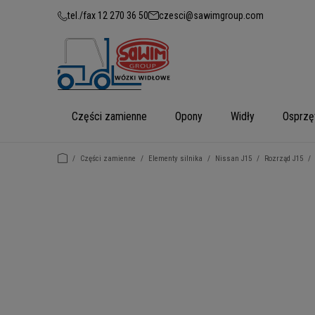
tel./fax 12 270 36 50
czesci@sawimgroup.com
Części zamienne
Opony
Widły
Osprzę
/
Części zamienne
/
Elementy silnika
/
Nissan J15
/
Rozrząd J15
/