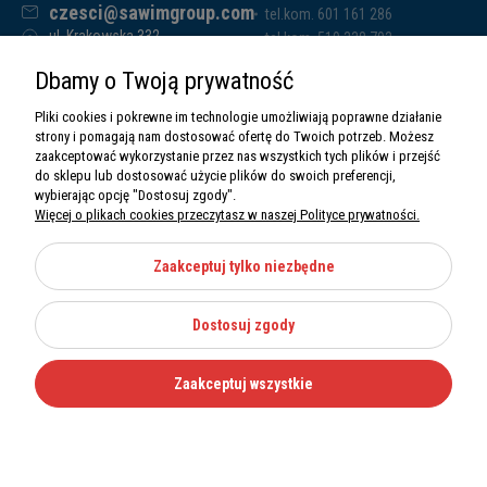
czesci@sawimgroup.com
tel.kom. 601 161 286
ul. Krakowska 332,
tel.kom. 519 338 793
32-080 Zabierzów
tel.kom. 661 011 669
Dbamy o Twoją prywatność
Sawim Group Mariusz Zdyb sp. k.
NIP: 5130284470
Pliki cookies i pokrewne im technologie umożliwiają poprawne działanie
REGON: 5246591010
strony i pomagają nam dostosować ofertę do Twoich potrzeb. Możesz
zaakceptować wykorzystanie przez nas wszystkich tych plików i przejść
do sklepu lub dostosować użycie plików do swoich preferencji,
wybierając opcję "Dostosuj zgody".
Więcej o plikach cookies przeczytasz w naszej Polityce prywatności.
O nas
Informacje
Zaakceptuj tylko niezbędne
Moje konto
Dostosuj zgody
Kategorie
Zaakceptuj wszystkie
Wszystkie prawa zastrzeżone Sawimbis 2026
Made with
by
Mamezi.pl
Nie możesz znaleźć części?
12 270 36 50