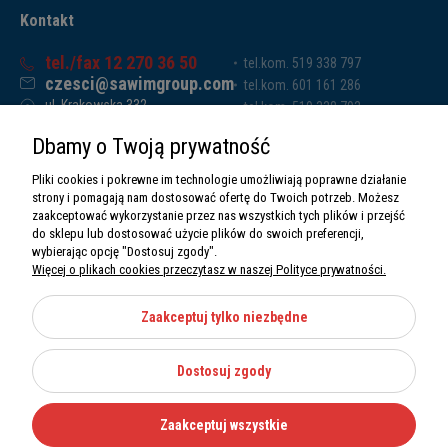
Kontakt
tel./fax 12 270 36 50
tel.kom. 519 338 797
czesci@sawimgroup.com
tel.kom. 601 161 286
ul. Krakowska 332,
tel.kom. 519 338 793
32-080 Zabierzów
tel.kom. 661 011 669
Dbamy o Twoją prywatność
Sawim Group Mariusz Zdyb sp. k.
NIP: 5130284470
Pliki cookies i pokrewne im technologie umożliwiają poprawne działanie
REGON: 5246591010
strony i pomagają nam dostosować ofertę do Twoich potrzeb. Możesz
zaakceptować wykorzystanie przez nas wszystkich tych plików i przejść
do sklepu lub dostosować użycie plików do swoich preferencji,
wybierając opcję "Dostosuj zgody".
Więcej o plikach cookies przeczytasz w naszej Polityce prywatności.
O nas
Informacje
Zaakceptuj tylko niezbędne
Moje konto
Dostosuj zgody
Kategorie
Zaakceptuj wszystkie