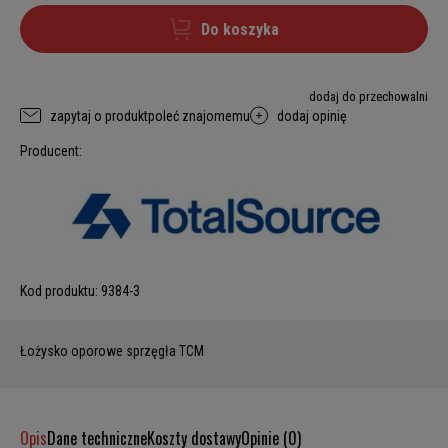
Do koszyka
dodaj do przechowalni
zapytaj o produkt
poleć znajomemu
dodaj opinię
Producent:
Kod produktu:
9384-3
Łożysko oporowe sprzęgła TCM
Opis
Dane techniczne
Koszty dostawy
Opinie (0)