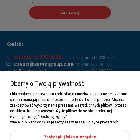
Zapisz się
Kontakt
tel./fax 12 270 36 50
tel.kom. 519 338 797
czesci@sawimgroup.com
tel.kom. 601 161 286
ul. Krakowska 332,
tel.kom. 519 338 793
32-080 Zabierzów
tel.kom. 661 011 669
Dbamy o Twoją prywatność
Sawim Group Mariusz Zdyb sp. k.
NIP: 5130284470
Pliki cookies i pokrewne im technologie umożliwiają poprawne działanie
REGON: 5246591010
strony i pomagają nam dostosować ofertę do Twoich potrzeb. Możesz
zaakceptować wykorzystanie przez nas wszystkich tych plików i przejść
do sklepu lub dostosować użycie plików do swoich preferencji,
wybierając opcję "Dostosuj zgody".
Więcej o plikach cookies przeczytasz w naszej Polityce prywatności.
O nas
Informacje
Zaakceptuj tylko niezbędne