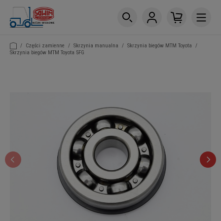
/
Części zamienne
/
Skrzynia manualna
/
Skrzynia biegów MTM Toyota
/
Skrzynia biegów MTM Toyota 5FG