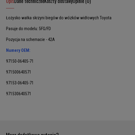
Opis
Dane techniczne
Koszty dostawy
Opinie (0)
Łożysko wałka skrzyni biegów do wózków widłowych Toyota
Pasuje do modelu: 5FG/FD
Pozycja na schemacie - 42A
Numery OEM:
97150-06405-71
971500640571
97153-06405-71
971530640571