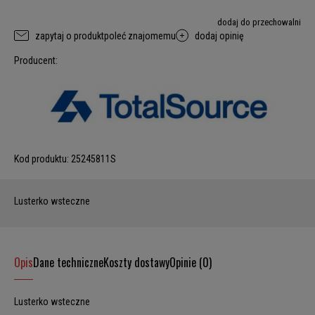
dodaj do przechowalni
zapytaj o produkt
poleć znajomemu
dodaj opinię
Producent:
Kod produktu:
25245811S
Lusterko wsteczne
Opis
Dane techniczne
Koszty dostawy
Opinie (0)
Lusterko wsteczne