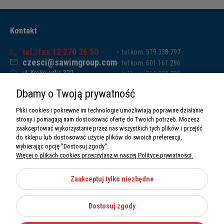
Kontakt
tel./fax 12 270 36 50
tel.kom. 519 338 797
czesci@sawimgroup.com
tel.kom. 601 161 286
ul. Krakowska 332,
tel.kom. 519 338 793
32-080 Zabierzów
tel.kom. 661 011 669
Dbamy o Twoją prywatność
Sawim Group Mariusz Zdyb sp. k.
NIP: 5130284470
Pliki cookies i pokrewne im technologie umożliwiają poprawne działanie
REGON: 5246591010
strony i pomagają nam dostosować ofertę do Twoich potrzeb. Możesz
zaakceptować wykorzystanie przez nas wszystkich tych plików i przejść
do sklepu lub dostosować użycie plików do swoich preferencji,
wybierając opcję "Dostosuj zgody".
Więcej o plikach cookies przeczytasz w naszej Polityce prywatności.
O nas
Informacje
Zaakceptuj tylko niezbędne
Moje konto
Dostosuj zgody
Kategorie