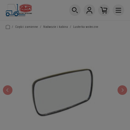
/
Części zamienne
/
Nadwozie i kabina
/
Lusterka wsteczne