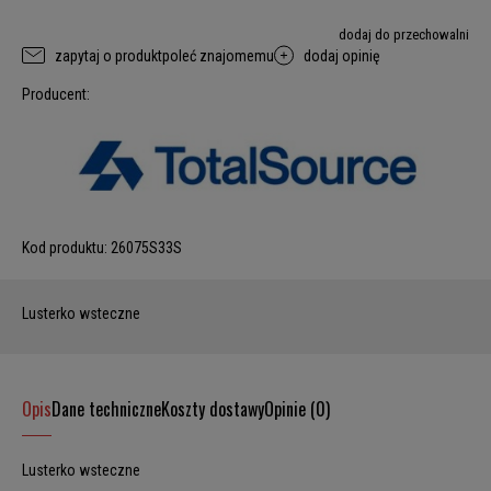
dodaj do przechowalni
zapytaj o produkt
poleć znajomemu
dodaj opinię
Producent:
Kod produktu:
26075S33S
Lusterko wsteczne
Opis
Dane techniczne
Koszty dostawy
Opinie (0)
Lusterko wsteczne