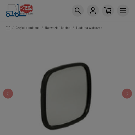
/
Części zamienne
/
Nadwozie i kabina
/
Lusterka wsteczne