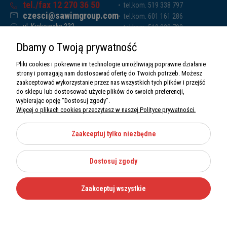
tel./fax 12 270 36 50
tel.kom. 519 338 797
czesci@sawimgroup.com
tel.kom. 601 161 286
ul. Krakowska 332,
tel.kom. 519 338 793
32-080 Zabierzów
tel.kom. 661 011 669
Dbamy o Twoją prywatność
Sawim Group Mariusz Zdyb sp. k.
NIP: 5130284470
Pliki cookies i pokrewne im technologie umożliwiają poprawne działanie
REGON: 5246591010
strony i pomagają nam dostosować ofertę do Twoich potrzeb. Możesz
zaakceptować wykorzystanie przez nas wszystkich tych plików i przejść
do sklepu lub dostosować użycie plików do swoich preferencji,
wybierając opcję "Dostosuj zgody".
Więcej o plikach cookies przeczytasz w naszej Polityce prywatności.
O nas
Informacje
Zaakceptuj tylko niezbędne
Moje konto
Dostosuj zgody
Kategorie
Zaakceptuj wszystkie
Wszystkie prawa zastrzeżone Sawimbis 2026
Made with
by
Mamezi.pl