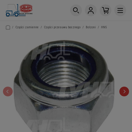
/
Części zamienne
/
Części przesuwu bocznego
/
Bolzoni
/
HN5