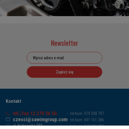
Newsletter
Zapisz się
Kontakt
tel./fax 12 270 36 50
tel.kom. 519 338 797
czesci@sawimgroup.com
tel.kom. 601 161 286
ul. Krakowska 332,
tel.kom. 519 338 793