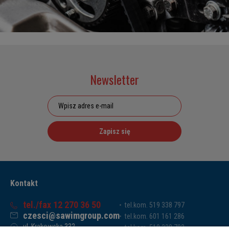
Newsletter
Zapisz się
Kontakt
tel./fax 12 270 36 50
tel.kom. 519 338 797
czesci@sawimgroup.com
tel.kom. 601 161 286
ul. Krakowska 332,
tel.kom. 519 338 793