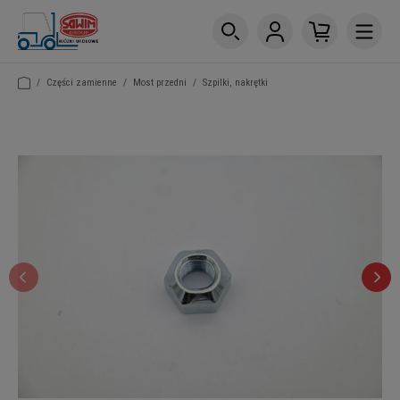
/
Części zamienne
/
Most przedni
/
Szpilki, nakrętki