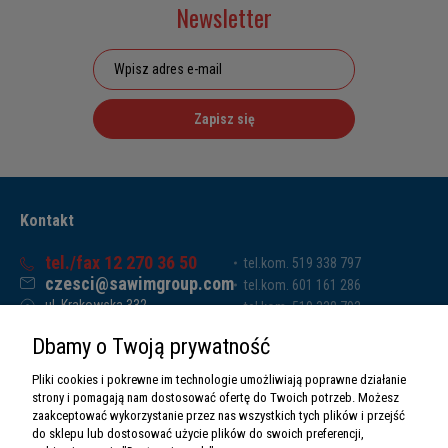
Newsletter
Zapisz się
Kontakt
tel./fax 12 270 36 50
tel.kom. 519 338 797
czesci@sawimgroup.com
tel.kom. 601 161 286
ul. Krakowska 332,
tel.kom. 519 338 793
32-080 Zabierzów
tel.kom. 661 011 669
Dbamy o Twoją prywatność
Sawim Group Mariusz Zdyb sp. k.
NIP: 5130284470
Pliki cookies i pokrewne im technologie umożliwiają poprawne działanie
REGON: 5246591010
strony i pomagają nam dostosować ofertę do Twoich potrzeb. Możesz
zaakceptować wykorzystanie przez nas wszystkich tych plików i przejść
do sklepu lub dostosować użycie plików do swoich preferencji,