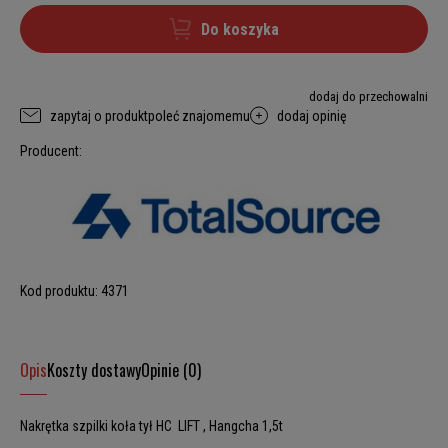
Do koszyka
dodaj do przechowalni
zapytaj o produkt
poleć znajomemu
dodaj opinię
Producent:
Kod produktu:
4371
Opis
Koszty dostawy
Opinie (0)
Nakrętka szpilki koła tył HC LIFT , Hangcha 1,5t