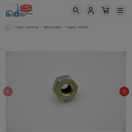
/
Części zamienne
/
Most przedni
/
Szpilki, nakrętki