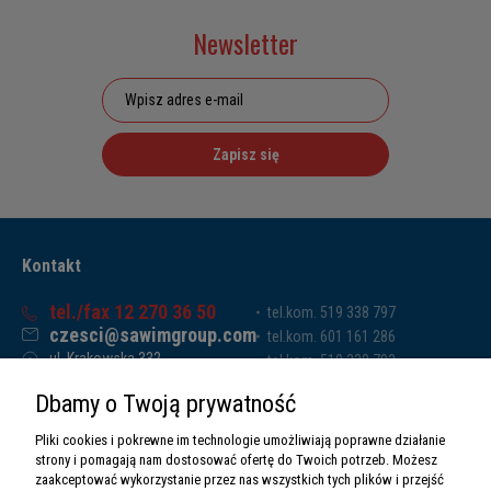
Newsletter
Zapisz się
Kontakt
tel./fax 12 270 36 50
tel.kom. 519 338 797
czesci@sawimgroup.com
tel.kom. 601 161 286
ul. Krakowska 332,
tel.kom. 519 338 793
32-080 Zabierzów
tel.kom. 661 011 669
Dbamy o Twoją prywatność
Sawim Group Mariusz Zdyb sp. k.
NIP: 5130284470
Pliki cookies i pokrewne im technologie umożliwiają poprawne działanie
REGON: 5246591010
strony i pomagają nam dostosować ofertę do Twoich potrzeb. Możesz
zaakceptować wykorzystanie przez nas wszystkich tych plików i przejść