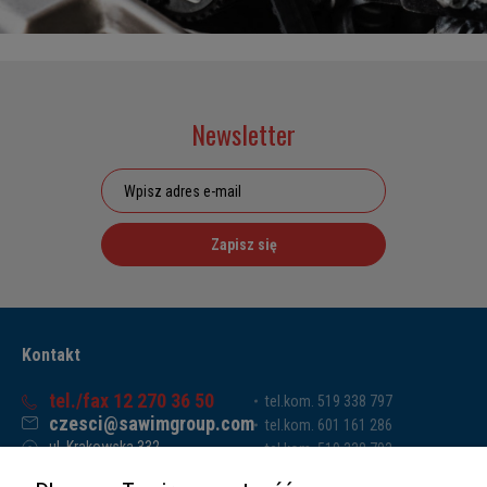
Newsletter
Zapisz się
Kontakt
tel./fax 12 270 36 50
tel.kom. 519 338 797
czesci@sawimgroup.com
tel.kom. 601 161 286
ul. Krakowska 332,
tel.kom. 519 338 793
32-080 Zabierzów
tel.kom. 661 011 669