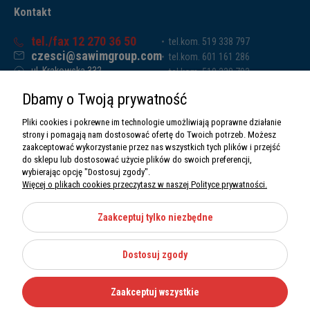
Kontakt
tel./fax 12 270 36 50
tel.kom. 519 338 797
czesci@sawimgroup.com
tel.kom. 601 161 286
ul. Krakowska 332,
tel.kom. 519 338 793
32-080 Zabierzów
tel.kom. 661 011 669
Dbamy o Twoją prywatność
Sawim Group Mariusz Zdyb sp. k.
NIP: 5130284470
Pliki cookies i pokrewne im technologie umożliwiają poprawne działanie
REGON: 5246591010
strony i pomagają nam dostosować ofertę do Twoich potrzeb. Możesz
zaakceptować wykorzystanie przez nas wszystkich tych plików i przejść
do sklepu lub dostosować użycie plików do swoich preferencji,
wybierając opcję "Dostosuj zgody".
Więcej o plikach cookies przeczytasz w naszej Polityce prywatności.
O nas
Informacje
Zaakceptuj tylko niezbędne
Moje konto
Dostosuj zgody
Kategorie
Zaakceptuj wszystkie