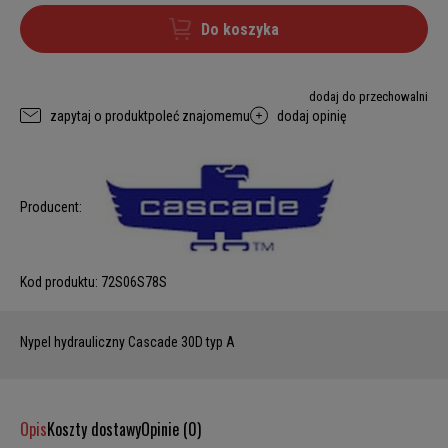
Do koszyka
dodaj do przechowalni
zapytaj o produkt
poleć znajomemu
dodaj opinię
Producent:
Kod produktu:
72S06S78S
Nypel hydrauliczny Cascade 30D typ A
Opis
Koszty dostawy
Opinie (0)