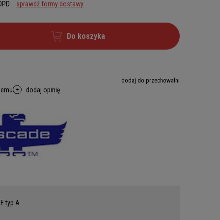
 DPD
sprawdź formy dostawy
Do koszyka
dodaj do przechowalni
memu
dodaj opinię
E typ A