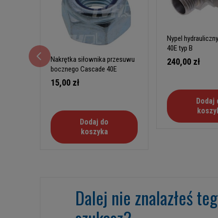
Nypel hydrauliczn
40E typ B
Nakrętka siłownika przesuwu
240,00 zł
bocznego Cascade 40E
15,00 zł
Dodaj 
koszy
Dodaj do
koszyka
Dalej nie znalazłeś te
szukasz?