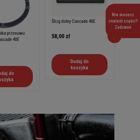
Nie możesz
Ślizg d
znaleźć części?
Ślizg dolny Cascade 40E
(mosię
Zadzwoń
nika przesuwu
280,0
58,00 zł
ascade 40E
Dodaj do
koszyka
odaj do
oszyka