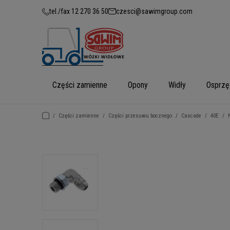
tel./fax 12 270 36 50
czesci@sawimgroup.com
Części zamienne
Opony
Widły
Osprzę
/
Części zamienne
/
Części przesuwu bocznego
/
Cascade
/
40E
/