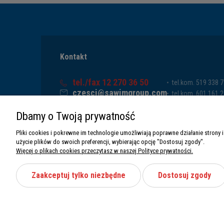
Kontakt
tel./fax 12 270 36 50
tel.kom. 519 338 
czesci@sawimgroup.com
tel.kom. 601 161 
ul. Krakowska 332,
tel.kom. 519 338 
Dbamy o Twoją prywatność
32-080 Zabierzów
tel.kom. 661 011 
Sawim Group Mariusz Zdyb sp. k.
Pliki cookies i pokrewne im technologie umożliwiają poprawne działanie stron
NIP: 5130284470
użycie plików do swoich preferencji, wybierając opcję "Dostosuj zgody".
REGON: 5246591010
Więcej o plikach cookies przeczytasz w naszej Polityce prywatności.
Zaakceptuj tylko niezbędne
Dostosuj zgody
Wszystkie prawa zastrzeżone Sawimbis 2026