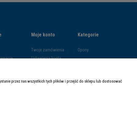
e
Moje konto
Kategorie
Twoje zamówienia
Opony
klamacje
Ustawienia konta
ywatności
Przechowalnia
ości
tanie przez nas wszystkich tych plików i przejść do sklepu lub dostosować
ty dostawy
Made with
by
Mamezi.pl