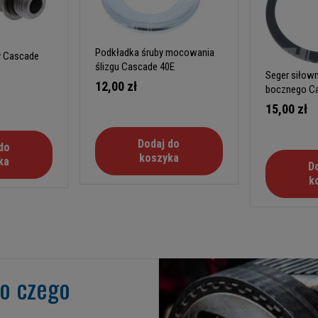
Podkładka śruby mocowania
y Cascade
ślizgu Cascade 40E
Seger siłow
12,00 zł
bocznego C
15,00 zł
Dodaj do
do
koszyka
ka
D
k
go czego